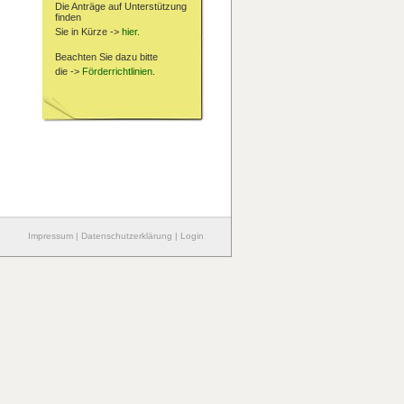
Die Anträge auf Unterstützung
finden
Sie in Kürze ->
hier
.
Beachten Sie dazu bitte
die ->
Förderrichtlinien
.
Impressum
|
Datenschutzerklärung
|
Login