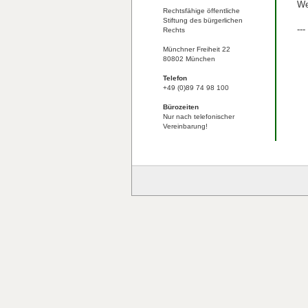
We
Rechtsfähige öffentliche
Stiftung des bürgerlichen
--
Rechts
Münchner Freiheit 22
80802 München
Telefon
+49 (0)89 74 98 100
Bürozeiten
Nur nach telefonischer
Vereinbarung!