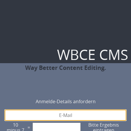
WBCE CMS
Way Better Content Editing.
Anmelde-Details anfordern
10
Bitte Ergebnis
=
minus 7
eintragen